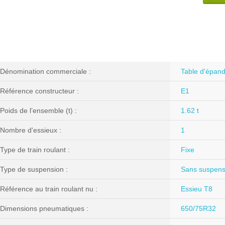
Dénomination commerciale :
Table d'épan
Référence constructeur :
E1
Poids de l’ensemble (t) :
1.62 t
Nombre d'essieux :
1
Type de train roulant :
Fixe
Type de suspension :
Sans suspens
Référence au train roulant nu :
Essieu T8
Dimensions pneumatiques :
650/75R32