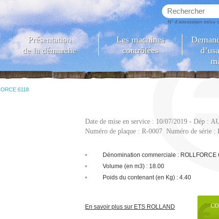
N° d'attestation et/ou
Présentation
Les machines
Demande
de la démarche
contrôlées
d’usa
m
ORCE 6118
Date de mise en service
: 10/07/2019 -
Dép
: A
Numéro de plaque
: R-0007
Numéro de série
:
Dénomination commerciale : ROLLFORCE 
Volume (en m3) : 18.00
Poids du contenant (en Kg) : 4.40
CO
En savoir plus sur ETS ROLLAND