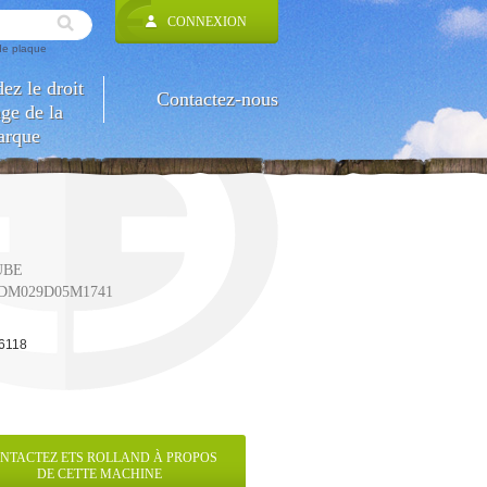
CONNEXION
 de plaque
z le droit
Contactez-nous
ge de la
arque
UBE
 DM029D05M1741
6118
NTACTEZ ETS ROLLAND À PROPOS
DE CETTE MACHINE