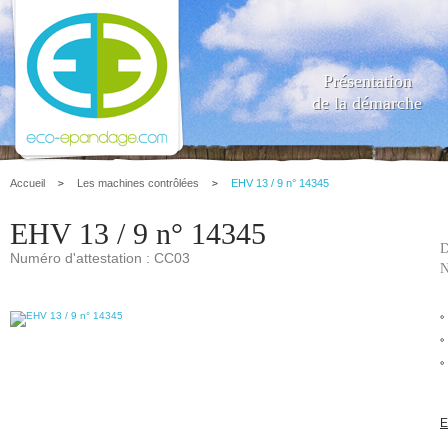
Présentation
de la démarche
Accueil
Les machines contrôlées
EHV 13 / 9 n° 14345
EHV 13 / 9 n° 14345
D
Numéro d'attestation : CC03
N
E