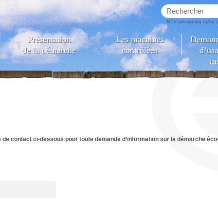
N° d'attestation et/ou
Présentation
Les machines
Demande
de la démarche
contrôlées
d’usa
m
re de contact ci-dessous pour toute demande d’information sur la démarche éco