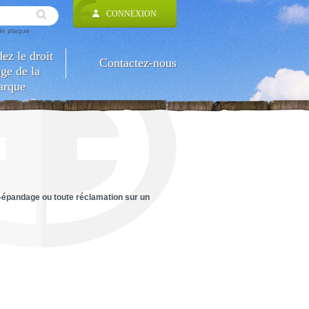
CONNEXION
 de plaque
z le droit
Contactez-nous
ge de la
arque
-épandage ou toute réclamation sur un